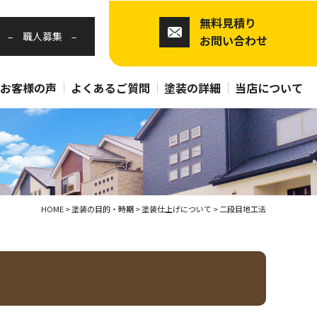
無料見積り
職人募集
お問い合わせ
お客様の声
よくあるご質問
塗装の詳細
当店について
HOME
>
塗装の目的・時期
>
塗装仕上げについて
>
二段目地工法